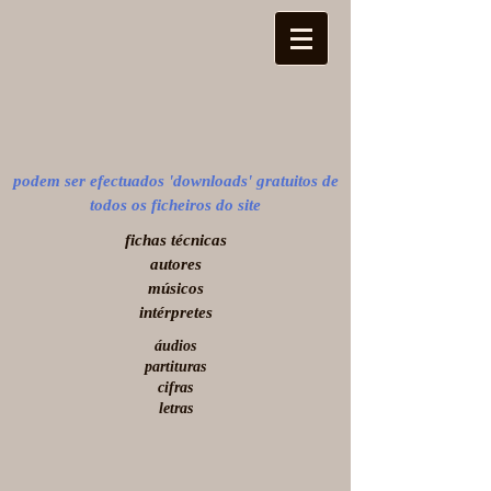
podem ser efectuados 'downloads' gratuitos de
todos os ficheiros do site
​fichas técnicas
autores
músicos
intérpretes
áudios
partituras
cifras
letras