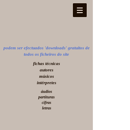
podem ser efectuados 'downloads' gratuitos de
todos os ficheiros do site
​fichas técnicas
autores
músicos
intérpretes
áudios
partituras
cifras
letras