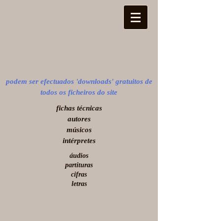
podem ser efectuados 'downloads' gratuitos de
todos os ficheiros do site
​fichas técnicas
autores
músicos
intérpretes
áudios
partituras
cifras
letras