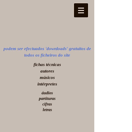
podem ser efectuados 'downloads' gratuitos de
todos os ficheiros do site
​fichas técnicas
autores
músicos
intérpretes
áudios
partituras
cifras
letras